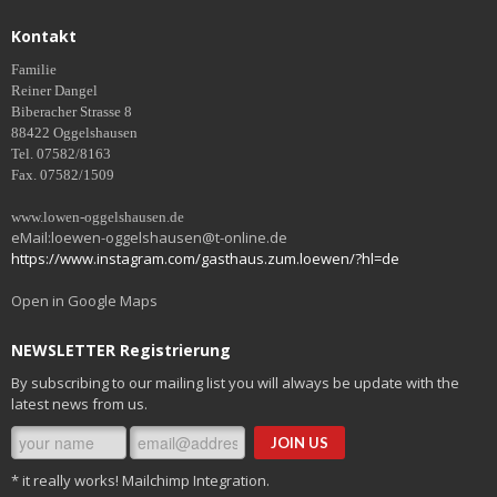
Kontakt
Familie
Reiner Dangel
Biberacher Strasse 8
88422 Oggelshausen
Tel. 07582/8163
Fax. 07582/1509
www.lowen-oggelshausen.de
eMail:loewen-oggelshausen@t-online.de
https://www.instagram.com/gasthaus.zum.loewen/?hl=de
Open in Google Maps
NEWSLETTER Registrierung
By subscribing to our mailing list you will always be update with the
latest news from us.
* it really works! Mailchimp Integration.